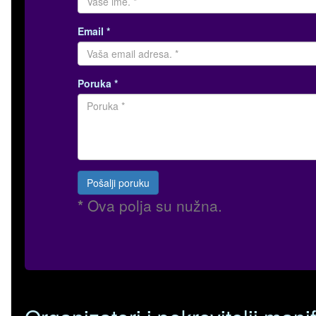
Email *
Poruka *
*
Ova polja su nužna.